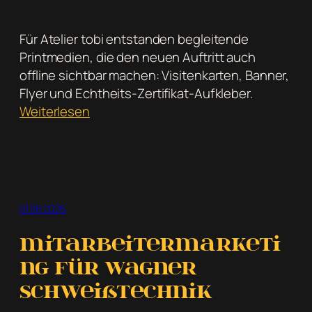
Für Atelier tobi entstanden begleitende
Printmedien, die den neuen Auftritt auch
offline sichtbar machen: Visitenkarten, Banner,
Flyer und Echtheits-Zertifikat-Aufkleber.
:
Weiterlesen
Printmedien
für
Atelier
tobi:
Visitenkarten,
01.06.2026
Banner,
Flyer
Mitarbeitermarketi
und
ng für Wagner
Zertifikat-
Schweißtechnik
Aufkleber