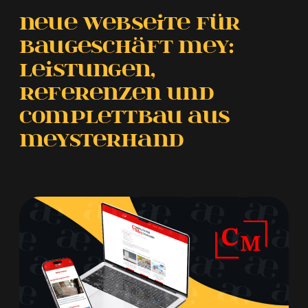
Kanäle,
Neue Webseite für
regelmäßiger
Baugeschäft Mey:
Content
Leistungen,
und
abgestimmte
Referenzen und
Betreuung
COMPLETTBAU aus
MEYSTERHAND