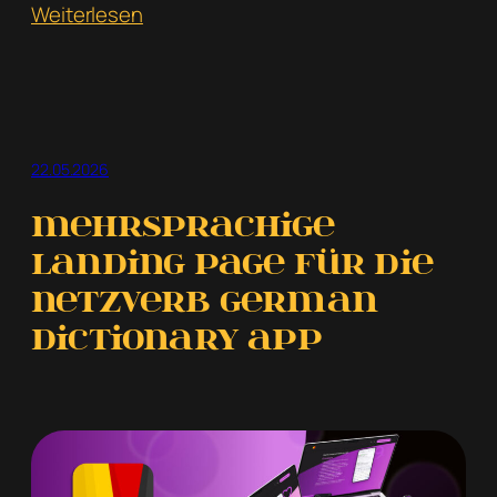
:
Weiterlesen
Stadtfest
675
Jahre
Schlettau:
ein
22.05.2026
einheitliches
Erscheinungsbild
Mehrsprachige
für
Landing Page für die
ein
Netzverb German
besonderes
Jubiläum
Dictionary App