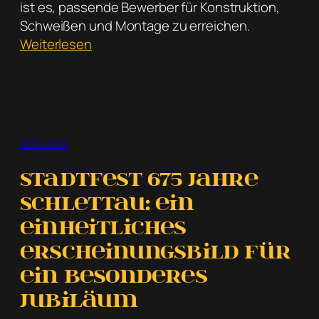
ist es, passende Bewerber für Konstruktion,
Schweißen und Montage zu erreichen.
:
Weiterlesen
Mitarbeitermarketing
für
Wagner
Schweißtechnik
01.06.2026
Stadtfest 675 Jahre
Schlettau: ein
einheitliches
Erscheinungsbild für
ein besonderes
Jubiläum