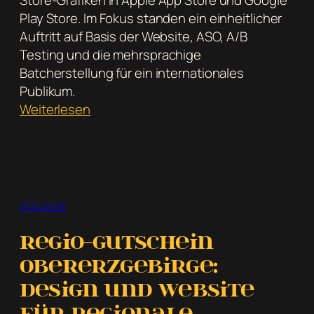
Play Store. Im Fokus standen ein einheitlicher
Auftritt auf Basis der Website, ASO, A/B
Testing und die mehrsprachige
Batcherstellung für ein internationales
Publikum.
:
Weiterlesen
App
Store
Slides
für
Netzverb
01.04.2026
German
Dictionary
Regio-Gutschein
App
Obererzgebirge:
Design und Website
für regionale