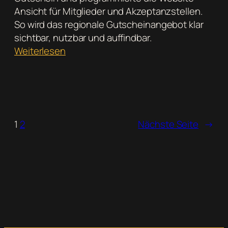
Ansicht für Mitglieder und Akzeptanzstellen.
So wird das regionale Gutscheinangebot klar
sichtbar, nutzbar und auffindbar.
:
Weiterlesen
Regio-
Gutschein
Obererzgebirge:
Design
und
1
2
Nächste Seite
→
Website
für
regionale
Akzeptanzstellen