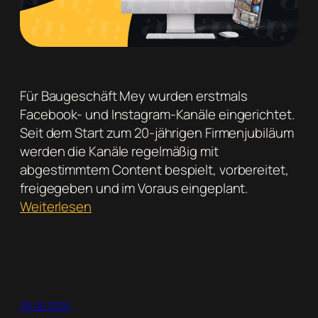
Für Baugeschäft Mey wurden erstmals
Facebook- und Instagram-Kanäle eingerichtet.
Seit dem Start zum 20-jährigen Firmenjubiläum
werden die Kanäle regelmäßig mit
abgestimmtem Content bespielt, vorbereitet,
freigegeben und im Voraus eingeplant.
:
Weiterlesen
Social
Media
für
Baugeschäft
Mey:
09.06.2026
neue