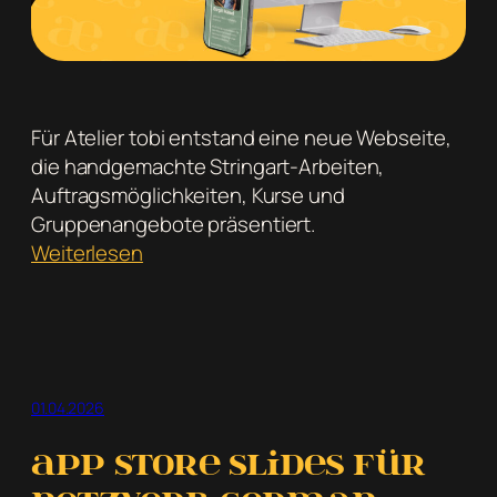
Für Atelier tobi entstand eine neue Webseite,
die handgemachte Stringart-Arbeiten,
Auftragsmöglichkeiten, Kurse und
Gruppenangebote präsentiert.
:
Weiterlesen
Neue
Webseite
für
Atelier
tobi:
01.04.2026
Stringart
im
App Store Slides für
Erzgebirge