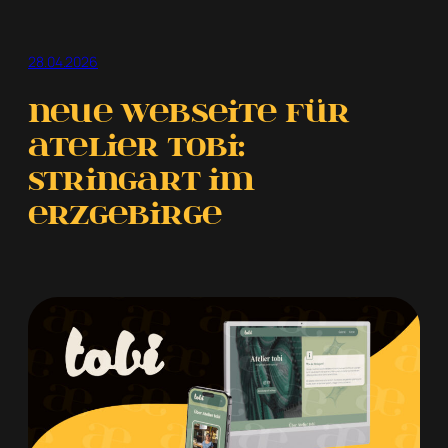
für
die
28.04.2026
Netzverb
German
Neue Webseite für
Dictionary
Atelier tobi:
App
Stringart im
Erzgebirge