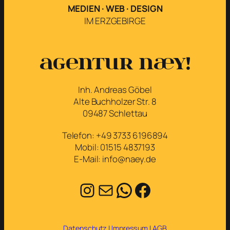
MEDIEN · WEB · DESIGN
IM ERZGEBIRGE
Agentur næy!
Inh. Andreas Göbel
Alte Buchholzer Str. 8
09487 Schlettau
Telefon: +49 3733 6196894
Mobil: 01515 4837193
E-Mail: info@naey.de
Instagram
E-Mail
WhatsApp
Facebook
Datenschutz
|
Impressum
|
AGB