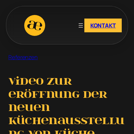
Zum
Inhalt
springen
KONTAKT
Referenzen
Video zur
Eröffnung der
neuen
Küchenausstellu
ng von KÜCHE