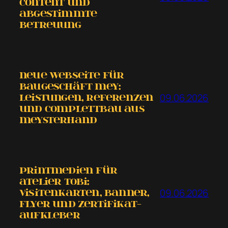
Content und
abgestimmte
Betreuung
Neue Webseite für
Baugeschäft Mey:
09.06.2026
Leistungen, Referenzen
und COMPLETTBAU aus
MEYSTERHAND
Printmedien für
Atelier tobi:
09.06.2026
Visitenkarten, Banner,
Flyer und Zertifikat-
Aufkleber