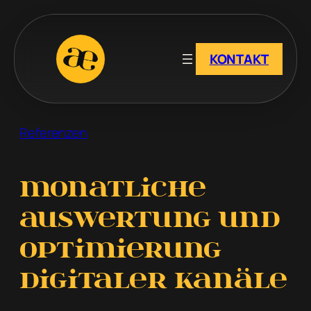
Zum
Inhalt
springen
KONTAKT
Referenzen
Monatliche
Auswertung und
Optimierung
digitaler Kanäle