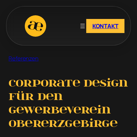
Zum
Inhalt
springen
KONTAKT
Referenzen
Corporate Design
für den
Gewerbeverein
Obererzgebirge