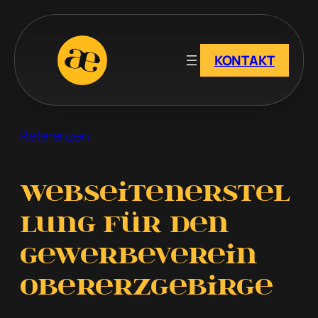
Zum
Inhalt
springen
KONTAKT
Referenzen
Webseitenerstel
lung für den
Gewerbeverein
Obererzgebirge